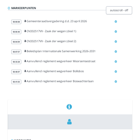
Over
MARKEERPUNTEN
autoscroll - off
Gemeenteraadsvergadering d.d. 23 april 2026
00:00:08
OV202517VV - Zaak der wegen (deel 1)
00:00:40
OV202517VV - Zaak der wegen (deel 2)
00:04:59
Beleidsplan Internationale Samenwerking 2026-2031
00:07:57
Aanvullend reglement wegverkeer Moorsemsestraat
00:33:28
Aanvullend reglement wegverkeer Bollobos
00:40:07
Aanvullend reglement wegverkeer Boswachterlaan
00:41:03
Aanvullend reglement wegverkeer Kruisstraat
00:41:44
Gebiedsdekkende maatregelen - aanvullend reglement
00:45:40
Reglement begraafplaatsen
00:57:31
Retributie op verplaatsing en behoud graf met zerk
01:07:18
Vrijwillige inlevering erkenning OEG
01:11:49