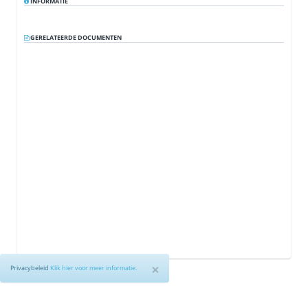
INFORMATIE
Huur kantoorruimte/refter VTC 't Zand
01:36:17
Erkenningskader BOA
01:41:12
GERELATEERDE DOCUMENTEN
Kanvaz - AV 3 juni 2026
01:47:19
Creat Services dv - AV 16 juni 2026
01:57:53
Interleuven - AV 17 juni 2026
01:59:33
EcoWerf - AV 24 juni 2026
02:00:07
IGO Div - AV 26 juni 2026
02:01:23
Bijkomend punt 1 - op vraag van TremeloBaal.nU
02:02:33
Bijkomend punt 2 - op vraag van TremeloBaal.nU
02:20:04
Kanvaz - AV 3 juni 2026
02:34:52
×
Privacybeleid
Klik hier voor meer informatie.